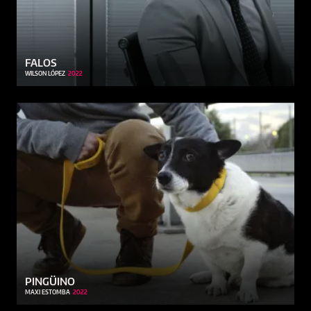
FALOS
WILSON LÓPEZ
2022
PINGÜINO
MAXI ESTOMBA
2022