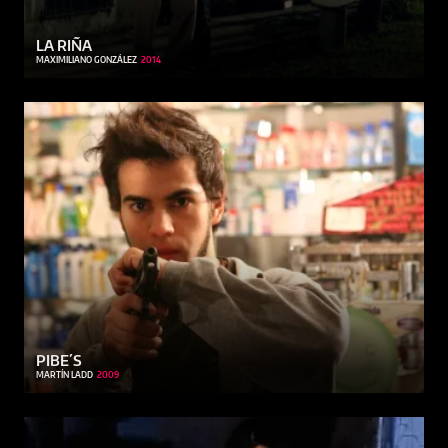
LA RIÑA
MAXIMILIANO GONZÁLEZ
2014
PIBE´S
MARTÍN LADD
2009