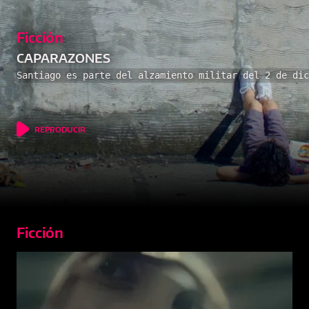
Franco (17) es un joven que vive en un Centro de Contención a la
espera de la audiencia para quedar en libertad. Intercambia libros
junto a su amiga Erika y trabaja con ella en un local de comida
rápida. Rubén, el dueño del comercio, una tarde lo acusa de haber
robado plata de la caja.
mbre de 1990. Tras varios enfrentamientos, los "Carapint
...
REPRODUCIR
Ficción